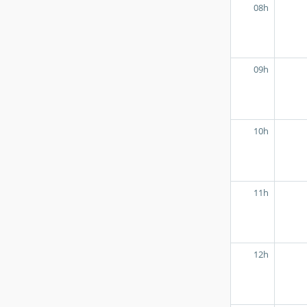
08h
09h
10h
11h
12h