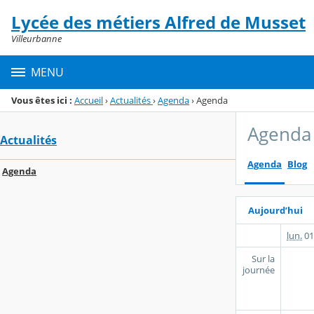
Panneau de gestion des cookies
Lycée des métiers Alfred de Musset
Menu de la rubrique
Contenu
Villeurbanne
MENU
Vous êtes ici :
Accueil
›
Actualités
›
Agenda
›
Agenda
Agenda
Actualités
Agenda
Blog
Agenda
Aujourd’hui
lun.
01
Sur la
journée