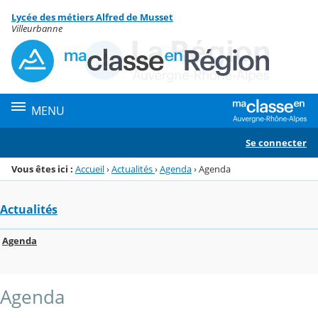
Panneau de gestion des cookies
Lycée des métiers Alfred de Musset
Menu de la rubrique
Contenu
Villeurbanne
MENU
Se connecter
Vous êtes ici :
Accueil
›
Actualités
›
Agenda
›
Agenda
Actualités
Agenda
Agenda