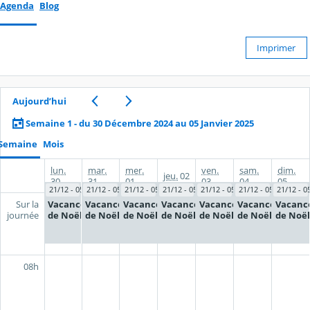
Agenda
Blog
Imprimer
Aujourd’hui
Semaine 1 - du 30 Décembre 2024 au 05 Janvier 2025
Semaine
Mois
lun.
mar.
mer.
ven.
sam.
dim.
jeu.
02
30
31
01
03
04
05
21/12 - 05/01
21/12 - 05/01
21/12 - 05/01
21/12 - 05/01
21/12 - 05/01
21/12 - 05/01
21/12 - 0
Vacances
Vacances
Vacances
Vacances
Vacances
Vacances
Vacanc
Sur la
de Noël
de Noël
de Noël
de Noël
de Noël
de Noël
de Noël
journée
08h