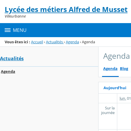
Panneau de gestion des cookies
Lycée des métiers Alfred de Musset
Menu de la rubrique
Contenu
Villeurbanne
MENU
Vous êtes ici :
Accueil
›
Actualités
›
Agenda
›
Agenda
Agenda
Actualités
Agenda
Blog
Agenda
Aujourd’hui
lun.
01
Sur la
journée