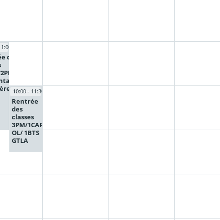
11:00
e des
s
/2PMIA
ntation
ières)
10:00 - 11:30
Rentrée
des
classes
3PM/1CAP
OL/ 1BTS
GTLA