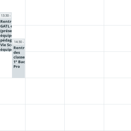
15:00
13:30 - 15:00
ée
Rentrée des
GATL et 2PMIA
s
(présentation
c
équipes
CAP
pédagogiques,
14:30 - 16:00
TS
Vie Scolaire,
Rentrée
équipe
des
médico-
classes
sociale)
1° Bac
Pro