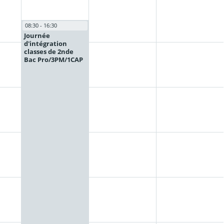
08:30 - 16:30
Journée
d'intégration
classes de 2nde
Bac Pro/3PM/1CAP