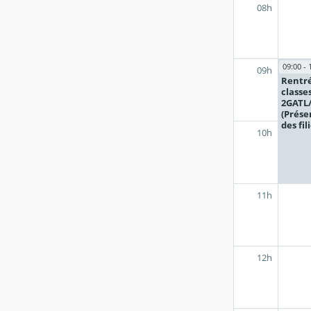
08h
09:00 - 
09h
Rentré
classe
2GATL
(Prése
des fil
10h
11h
12h