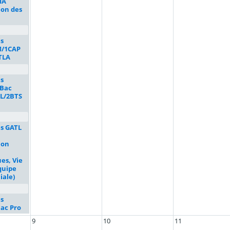
IA
ion des
s
M/1CAP
TLA
s
 Bac
L/2BTS
s GATL
ion
es, Vie
quipe
iale)
s
Bac Pro
9
10
11