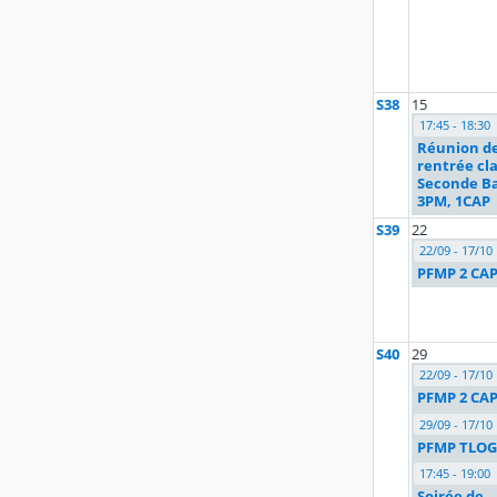
S38
15
17:45 - 18:30
Réunion d
rentrée cla
Seconde Ba
3PM, 1CAP
S39
22
22/09 - 17/10
PFMP 2 CA
S40
29
22/09 - 17/10
PFMP 2 CA
29/09 - 17/10
PFMP TLO
17:45 - 19:00
Soirée de