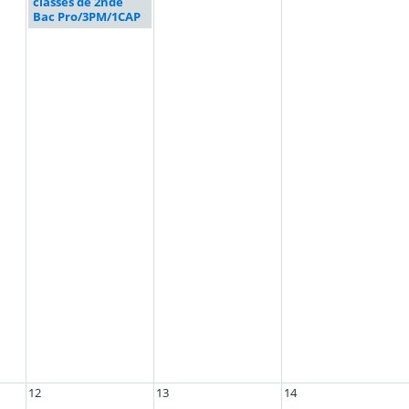
classes de 2nde
Bac Pro/3PM/1CAP
12
13
14