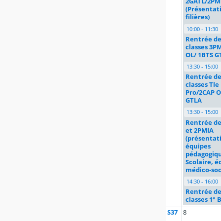
2GATL/2PM
(Présentat
filières)
10:00 - 11:30
Rentrée de
classes 3P
OL/ 1BTS G
13:30 - 15:00
Rentrée de
classes Tle
Pro/2CAP O
GTLA
13:30 - 15:00
Rentrée de
et 2PMIA
(présentat
équipes
pédagogiqu
Scolaire, é
médico-soc
14:30 - 16:00
Rentrée de
classes 1° 
S37
8