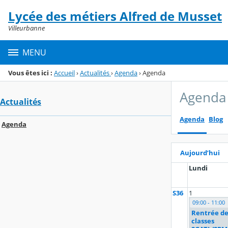
Panneau de gestion des cookies
Lycée des métiers Alfred de Musset
Menu de la rubrique
Contenu
Villeurbanne
MENU
Vous êtes ici :
Accueil
›
Actualités
›
Agenda
›
Agenda
Agenda
Actualités
Agenda
Blog
Agenda
Aujourd’hui
Lundi
S36
1
09:00 - 11:00
Rentrée de
classes