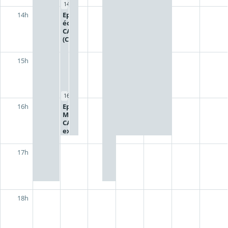
14:00 - 15:00
Epreuve
14h
écrite PSE
CAP
(Candidats
extérieurs)
15h
16:00 - 17:00
Epreuve écrite
16h
Mathématiques
CAP (candidats
extérieurs)
17h
18h