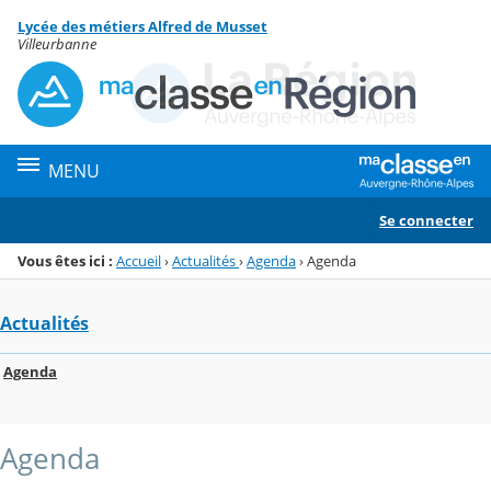
Panneau de gestion des cookies
Lycée des métiers Alfred de Musset
Menu de la rubrique
Contenu
Villeurbanne
MENU
Se connecter
Vous êtes ici :
Accueil
›
Actualités
›
Agenda
›
Agenda
Actualités
Agenda
Agenda