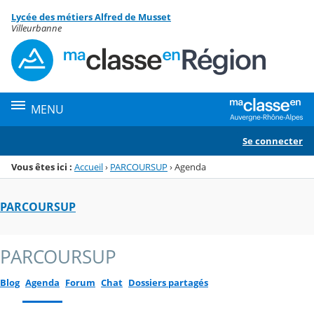
Panneau de gestion des cookies
Lycée des métiers Alfred de Musset
Menu de la rubrique
Contenu
Villeurbanne
MENU
Se connecter
Vous êtes ici :
Accueil
›
PARCOURSUP
›
Agenda
PARCOURSUP
PARCOURSUP
Blog
Agenda
Forum
Chat
Dossiers partagés