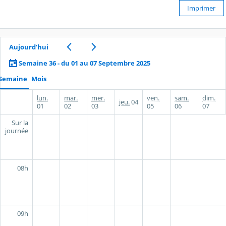
Imprimer
Aujourd’hui
Semaine 36 - du 01 au 07 Septembre 2025
Semaine
Mois
lun.
mar.
mer.
ven.
sam.
dim.
jeu.
04
01
02
03
05
06
07
Sur la
journée
08h
09h