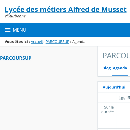
Panneau de gestion des cookies
Lycée des métiers Alfred de Musset
Menu de la rubrique
Contenu
Villeurbanne
MENU
Vous êtes ici :
Accueil
›
PARCOURSUP
›
Agenda
PARCO
PARCOURSUP
Blog
Agenda
Aujourd’hui
lun.
15
Sur la
journée