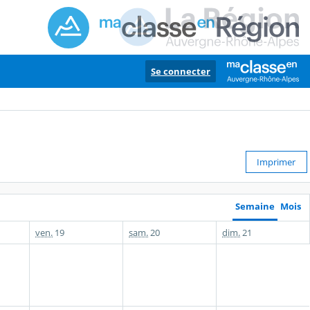
Se connecter
Imprimer
Semaine
Mois
ven.
19
sam.
20
dim.
21