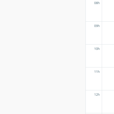
08h
09h
10h
11h
12h