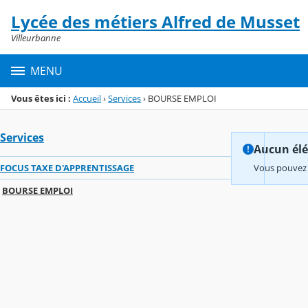
Panneau de gestion des cookies
Lycée des métiers Alfred de Musset
Menu de la rubrique
Contenu
Villeurbanne
MENU
Vous êtes ici :
Accueil
›
Services
›
BOURSE EMPLOI
Services
Aucun élém
FOCUS TAXE D'APPRENTISSAGE
Vous pouvez 
BOURSE EMPLOI