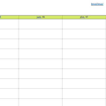
Imprimer
5
sam.
06
dim.
07