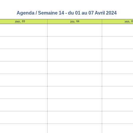
Agenda / Semaine 14 - du 01 au 07 Avril 2024
mer.
03
jeu.
04
ven.
0