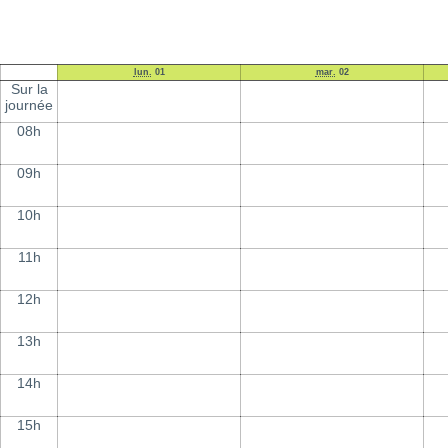
lun.
01
mar.
02
Sur la
journée
08h
09h
10h
11h
12h
13h
14h
15h