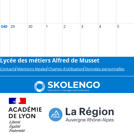
S40
29
30
1
2
3
4
5
Lycée des métiers Alfred de Musset
Contacts
Mentions légales
Chartes d'utilisation
Données personnelles