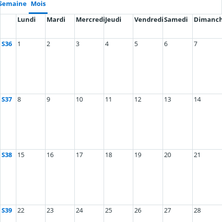
Semaine
Mois
Lundi
Mardi
Mercredi
Jeudi
Vendredi
Samedi
Dimanc
S36
1
2
3
4
5
6
7
S37
8
9
10
11
12
13
14
S38
15
16
17
18
19
20
21
S39
22
23
24
25
26
27
28