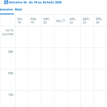
Semaine 34 - du 18 au 24 Août 2025
Semaine
Mois
lun.
mar.
mer.
ven.
sam.
dim.
jeu.
21
18
19
20
22
23
24
Sur la
journée
08h
09h
10h