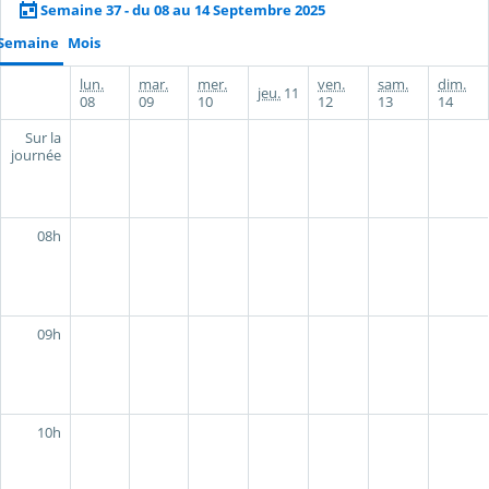
Semaine 37 - du 08 au 14 Septembre 2025
Semaine
Mois
lun.
mar.
mer.
ven.
sam.
dim.
jeu.
11
08
09
10
12
13
14
Sur la
journée
08h
09h
10h