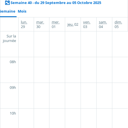
Semaine 40 - du 29 Septembre au 05 Octobre 2025
Semaine
Mois
lun.
mar.
mer.
ven.
sam.
dim.
jeu.
02
29
30
01
03
04
05
Sur la
journée
08h
09h
10h