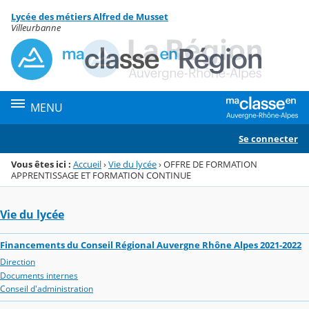
Panneau de gestion des cookies
Lycée des métiers Alfred de Musset
Menu de la rubrique
Contenu
Villeurbanne
MENU
Se connecter
Vous êtes ici :
Accueil
›
Vie du lycée
›
OFFRE DE FORMATION
APPRENTISSAGE ET FORMATION CONTINUE
Vie du lycée
Financements du Conseil Régional Auvergne Rhône Alpes 2021-2022
Direction
Documents internes
Conseil d'administration