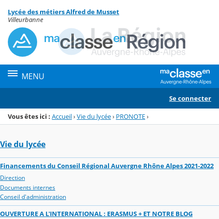
Panneau de gestion des cookies
Lycée des métiers Alfred de Musset
Menu de la rubrique
Contenu
Villeurbanne
MENU
Se connecter
Vous êtes ici :
Accueil
›
Vie du lycée
›
PRONOTE
›
Vie du lycée
Financements du Conseil Régional Auvergne Rhône Alpes 2021-2022
Direction
Documents internes
Conseil d'administration
OUVERTURE A L'INTERNATIONAL : ERASMUS + ET NOTRE BLOG