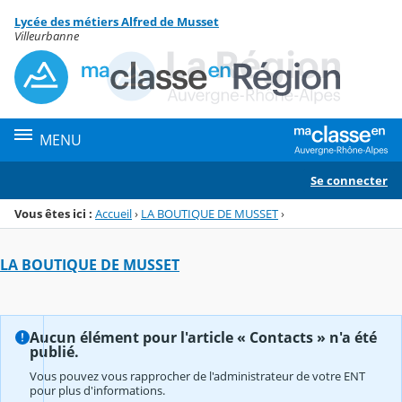
Panneau de gestion des cookies
Lycée des métiers Alfred de Musset
Menu de la rubrique
Contenu
Villeurbanne
MENU
Se connecter
Vous êtes ici :
Accueil
›
LA BOUTIQUE DE MUSSET
›
LA BOUTIQUE DE MUSSET
Aucun élément pour l'article « Contacts » n'a été
publié.
Vous pouvez vous rapprocher de l'administrateur de votre ENT
pour plus d'informations.