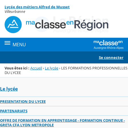
Panneau de gestion des cookies
Lycée des métiers Alfred de Musset
Menu de la rubrique
Contenu
Villeurbanne
MENU
Se connecter
Vous êtes ici :
Accueil
›
Le lycée
›
LES FORMATIONS PROFESSIONNELLES
DU LYCEE
Le lycée
PRESENTATION DU LYCEE
PARTENARIATS
OFFRE DE FORMATION EN APPRENTISSAGE - FORMATION CONTINUE -
GRETA CFA LYON METROPOLE