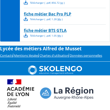
Télécharger
( .
pdf
,
856.72
ko
)
fiche métier Bac Pro PLP
Télécharger
( .
pdf
,
1.28
Mo
)
fiche métier BTS GTLA
Télécharger
( .
pdf
,
1.05
Mo
)
Lycée des métiers Alfred de Musset
Contacts
Mentions légales
Chartes d'utilisation
Données personnelles