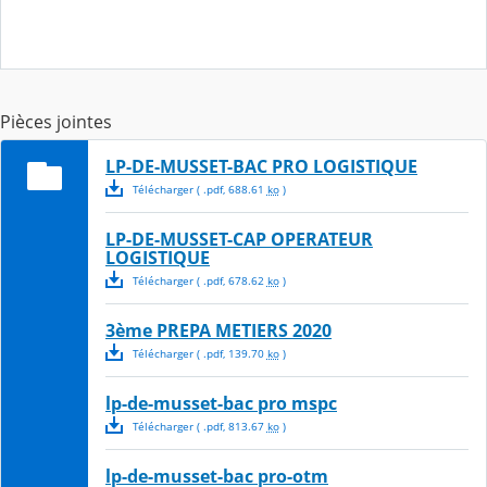
Pièces jointes
LP-DE-MUSSET-BAC PRO LOGISTIQUE
Télécharger
( .
pdf
,
688.61
ko
)
LP-DE-MUSSET-CAP OPERATEUR
LOGISTIQUE
Télécharger
( .
pdf
,
678.62
ko
)
3ème PREPA METIERS 2020
Télécharger
( .
pdf
,
139.70
ko
)
lp-de-musset-bac pro mspc
Télécharger
( .
pdf
,
813.67
ko
)
lp-de-musset-bac pro-otm