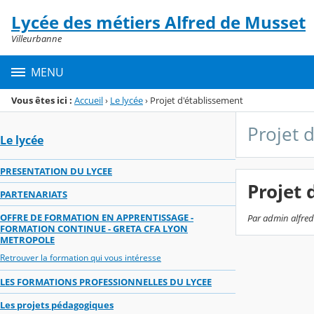
Panneau de gestion des cookies
Lycée des métiers Alfred de Musset
Menu de la rubrique
Contenu
Villeurbanne
MENU
Vous êtes ici :
Accueil
›
Le lycée
›
Projet d'établissement
Projet 
Le lycée
PRESENTATION DU LYCEE
Projet 
PARTENARIATS
OFFRE DE FORMATION EN APPRENTISSAGE -
Par admin alfred
FORMATION CONTINUE - GRETA CFA LYON
METROPOLE
Retrouver la formation qui vous intéresse
LES FORMATIONS PROFESSIONNELLES DU LYCEE
Les projets pédagogiques