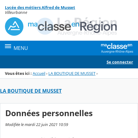
Panneau de gestion des cookies
Lycée des métiers Alfred de Musset
Menu de la rubrique
Contenu
Villeurbanne
MENU
Se connecter
Vous êtes ici :
Accueil
›
LA BOUTIQUE DE MUSSET
›
LA BOUTIQUE DE MUSSET
Données personnelles
Modifiée le mardi 22 juin 2021 10:59