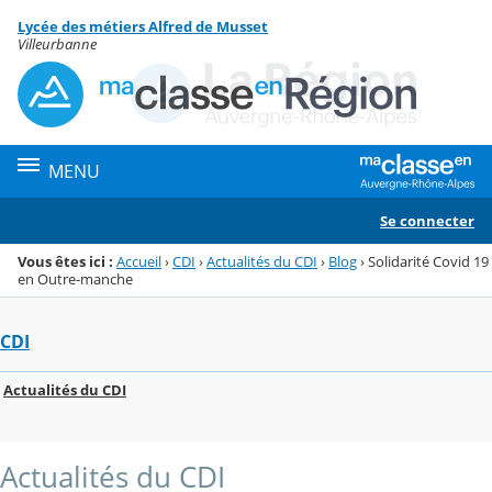
Panneau de gestion des cookies
Lycée des métiers Alfred de Musset
Menu de la rubrique
Contenu
Villeurbanne
MENU
Se connecter
Vous êtes ici :
Accueil
›
CDI
›
Actualités du CDI
›
Blog
›
Solidarité Covid 19
en Outre-manche
CDI
Actualités du CDI
Actualités du CDI