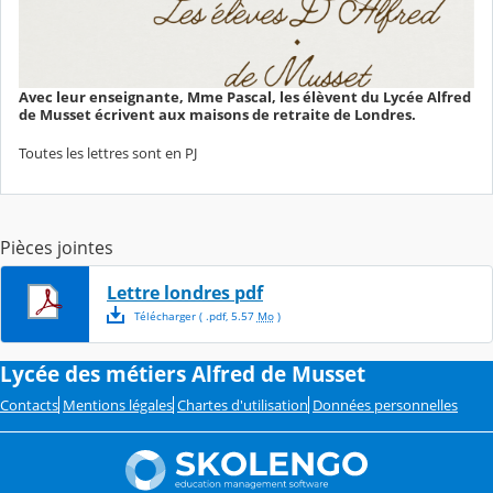
Avec leur enseignante, Mme Pascal, les élèvent du Lycée Alfred
de Musset écrivent aux maisons de retraite de Londres.
Toutes les lettres sont en PJ
Pièces jointes
Lettre londres pdf
Télécharger
( .
pdf
,
5.57
Mo
)
Lycée des métiers Alfred de Musset
Contacts
Mentions légales
Chartes d'utilisation
Données personnelles