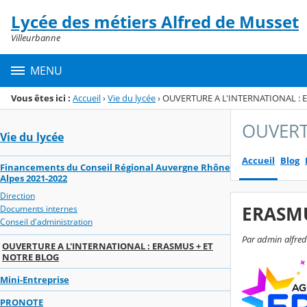
Panneau de gestion des cookies
Lycée des métiers Alfred de Musset
Menu de la rubrique
Contenu
Villeurbanne
MENU
Vous êtes ici :
Accueil
›
Vie du lycée
›
OUVERTURE A L'INTERNATIONAL : 
OUVERT
Vie du lycée
Accueil
Blog
Financements du Conseil Régional Auvergne Rhône
Alpes 2021-2022
Direction
ERASM
Documents internes
Conseil d'administration
Par admin alfred-
OUVERTURE A L'INTERNATIONAL : ERASMUS + ET
NOTRE BLOG
Mini-Entreprise
PRONOTE