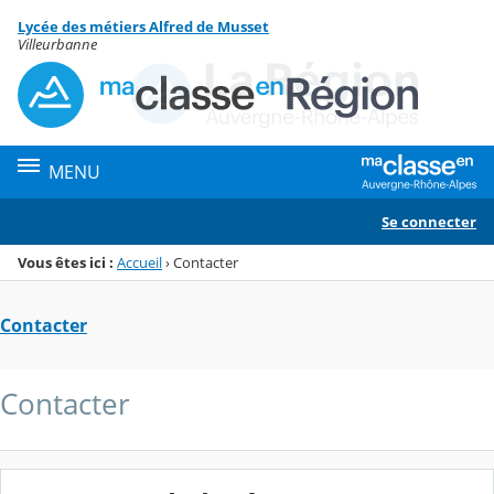
Panneau de gestion des cookies
Lycée des métiers Alfred de Musset
Menu de la rubrique
Contenu
Villeurbanne
MENU
Se connecter
Vous êtes ici :
Accueil
›
Contacter
Contacter
Contacter