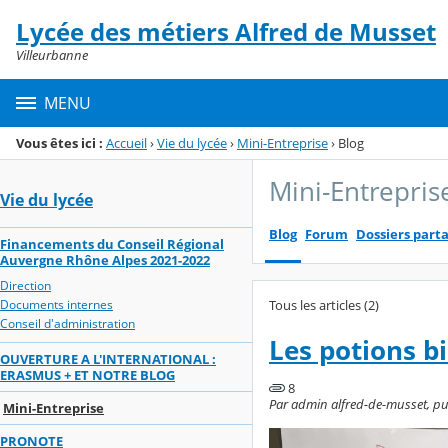
Panneau de gestion des cookies
Lycée des métiers Alfred de Musset
Menu de la rubrique
Contenu
Villeurbanne
MENU
Vous êtes ici :
Accueil
›
Vie du lycée
›
Mini-Entreprise
›
Blog
Mini-Entrepris
Vie du lycée
Blog
Forum
Dossiers part
Financements du Conseil Régional
Auvergne Rhône Alpes 2021-2022
Direction
Tous les articles (2)
Documents internes
Conseil d'administration
Les potions bi
OUVERTURE A L'INTERNATIONAL :
ERASMUS + ET NOTRE BLOG
8
Par admin alfred-de-musset, pub
Mini-Entreprise
PRONOTE