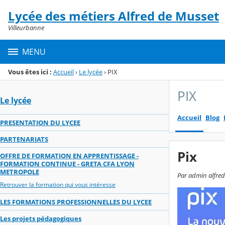
Panneau de gestion des cookies
Lycée des métiers Alfred de Musset
Menu de la rubrique
Contenu
Villeurbanne
MENU
Vous êtes ici :
Accueil
›
Le lycée
›
PIX
PIX
Le lycée
Accueil
Blog
PRESENTATION DU LYCEE
PARTENARIATS
Pix
OFFRE DE FORMATION EN APPRENTISSAGE -
FORMATION CONTINUE - GRETA CFA LYON
METROPOLE
Par admin alfred
Retrouver la formation qui vous intéresse
LES FORMATIONS PROFESSIONNELLES DU LYCEE
Les projets pédagogiques