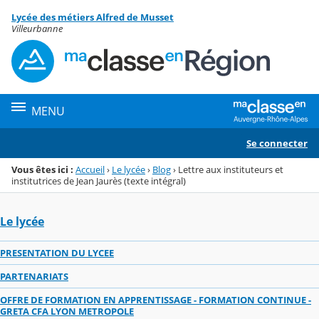
Panneau de gestion des cookies
Lycée des métiers Alfred de Musset
Menu de la rubrique
Contenu
Villeurbanne
MENU
Se connecter
Vous êtes ici :
Accueil
›
Le lycée
›
Blog
›
Lettre aux instituteurs et
institutrices de Jean Jaurès (texte intégral)
Le lycée
PRESENTATION DU LYCEE
PARTENARIATS
OFFRE DE FORMATION EN APPRENTISSAGE - FORMATION CONTINUE -
GRETA CFA LYON METROPOLE