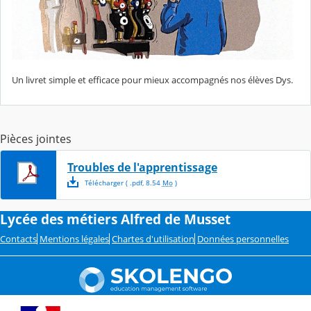
Un livret simple et efficace pour mieux accompagnés nos élèves Dys.
Pièces jointes
Troubles de l'apprentissage
Télécharger
( .
pdf
,
8.54
Mo
)
Lycée des métiers Alfred de Musset
Contacts
Mentions légales
Chartes d'utilisation
Données personnelles