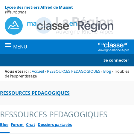
Panneau de gestion des cookies
Lycée des métiers Alfred de Musset
Menu de la rubrique
Contenu
Villeurbanne
MENU
Se connecter
Vous êtes ici :
Accueil
›
RESSOURCES PEDAGOGIQUES
›
Blog
›
Troubles
de l'apprentissage
RESSOURCES PEDAGOGIQUES
RESSOURCES PEDAGOGIQUES
Blog
Forum
Chat
Dossiers partagés