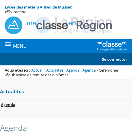
Panneau de gestion des cookies
Lycée des métiers Alfred de Musset
Menu de la rubrique
Contenu
Villeurbanne
MENU
Se connecter
Vous êtes ici :
Accueil
›
Actualités
›
Agenda
›
Agenda
›
Cérémonie
républicaine de remise des diplômes
Actualités
Agenda
Agenda