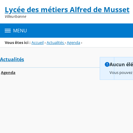
Panneau de gestion des cookies
Lycée des métiers Alfred de Musset
Menu de la rubrique
Contenu
Villeurbanne
MENU
Vous êtes ici :
Accueil
›
Actualités
›
Agenda
›
Actualités
Aucun élém
Agenda
Vous pouvez 