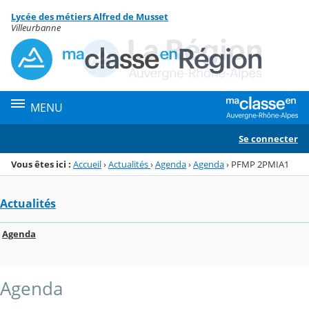
Panneau de gestion des cookies
Lycée des métiers Alfred de Musset
Menu de la rubrique
Contenu
Villeurbanne
MENU
Se connecter
Vous êtes ici :
Accueil
›
Actualités
›
Agenda
›
Agenda
›
PFMP 2PMIA1
Actualités
Agenda
Agenda