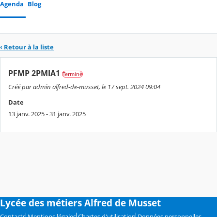
Agenda
Blog
‹ Retour à la liste
PFMP 2PMIA1
Terminé
Créé par admin alfred-de-musset, le 17 sept. 2024 09:04
Date
13 janv. 2025 - 31 janv. 2025
Lycée des métiers Alfred de Musset
Contacts
Mentions légales
Chartes d'utilisation
Données personnelles