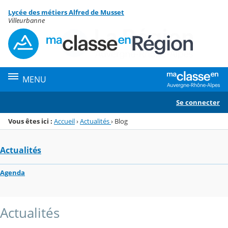
Panneau de gestion des cookies
Lycée des métiers Alfred de Musset
Menu de la rubrique
Contenu
Villeurbanne
MENU
Se connecter
Vous êtes ici :
Accueil
›
Actualités
›
Blog
Actualités
Agenda
Actualités