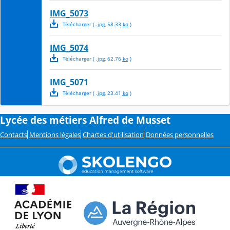
IMG_5073
Télécharger
( .
jpg
,
58.33
ko
)
IMG_5074
Télécharger
( .
jpg
,
62.76
ko
)
IMG_5071
Télécharger
( .
jpg
,
23.41
ko
)
Lycée des métiers Alfred de Musset
Contacts
Mentions légales
Chartes d'utilisation
Données personnelles