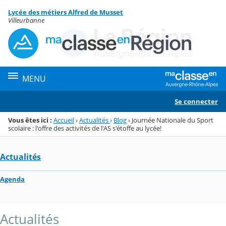
Panneau de gestion des cookies
Lycée des métiers Alfred de Musset
Menu de la rubrique
Contenu
Villeurbanne
MENU
Se connecter
Vous êtes ici :
Accueil
›
Actualités
›
Blog
›
Journée Nationale du Sport
scolaire : l'offre des activités de l'AS s'étoffe au lycée!
Actualités
Agenda
Actualités