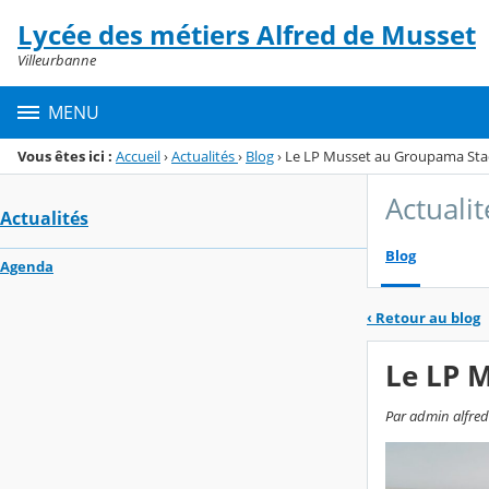
Panneau de gestion des cookies
Lycée des métiers Alfred de Musset
Menu de la rubrique
Contenu
Villeurbanne
MENU
Vous êtes ici :
Accueil
›
Actualités
›
Blog
›
Le LP Musset au Groupama Sta
Actualit
Actualités
Blog
Agenda
‹
Retour au blog
Le LP 
Par admin alfred-