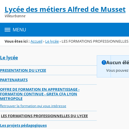
Panneau de gestion des cookies
Lycée des métiers Alfred de Musset
Menu de la rubrique
Contenu
Villeurbanne
MENU
Vous êtes ici :
Accueil
›
Le lycée
›
LES FORMATIONS PROFESSIONNELLES 
Le lycée
Aucun élém
PRESENTATION DU LYCEE
Vous pouvez 
PARTENARIATS
OFFRE DE FORMATION EN APPRENTISSAGE -
FORMATION CONTINUE - GRETA CFA LYON
METROPOLE
Retrouver la formation qui vous intéresse
LES FORMATIONS PROFESSIONNELLES DU LYCEE
Les projets pédagogiques