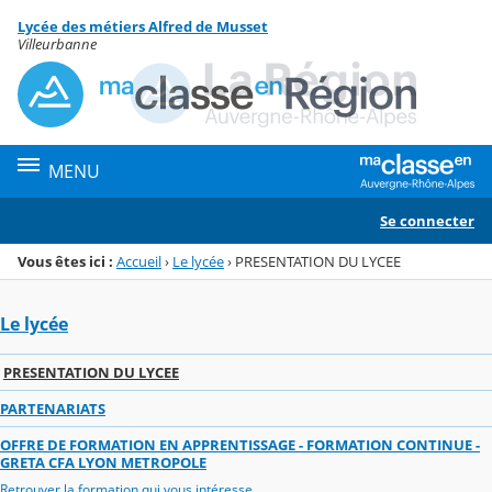
Panneau de gestion des cookies
Lycée des métiers Alfred de Musset
Menu de la rubrique
Contenu
Villeurbanne
MENU
Se connecter
Vous êtes ici :
Accueil
›
Le lycée
›
PRESENTATION DU LYCEE
Le lycée
PRESENTATION DU LYCEE
PARTENARIATS
OFFRE DE FORMATION EN APPRENTISSAGE - FORMATION CONTINUE -
GRETA CFA LYON METROPOLE
Retrouver la formation qui vous intéresse