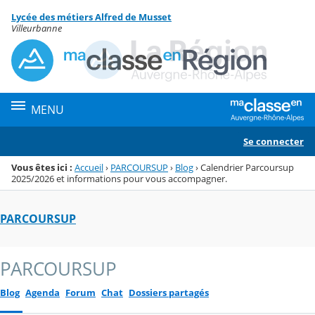
Panneau de gestion des cookies
Lycée des métiers Alfred de Musset
Menu de la rubrique
Contenu
Villeurbanne
MENU
Se connecter
Vous êtes ici :
Accueil
›
PARCOURSUP
›
Blog
›
Calendrier Parcoursup
2025/2026 et informations pour vous accompagner.
PARCOURSUP
PARCOURSUP
Blog
Agenda
Forum
Chat
Dossiers partagés