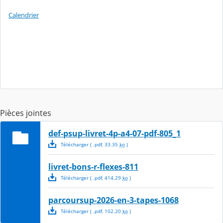
Calendrier
Pièces jointes
def-psup-livret-4p-a4-07-pdf-805_1
Télécharger
( .
pdf
,
33.35
ko
)
livret-bons-r-flexes-811
Télécharger
( .
pdf
,
414.29
ko
)
parcoursup-2026-en-3-tapes-1068
Télécharger
( .
pdf
,
102.20
ko
)