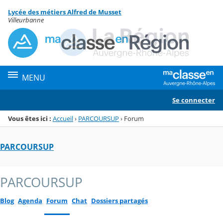
Panneau de gestion des cookies
Lycée des métiers Alfred de Musset
Menu de la rubrique
Contenu
Villeurbanne
MENU
Se connecter
Vous êtes ici :
Accueil
›
PARCOURSUP
›
Forum
PARCOURSUP
PARCOURSUP
Blog
Agenda
Forum
Chat
Dossiers partagés