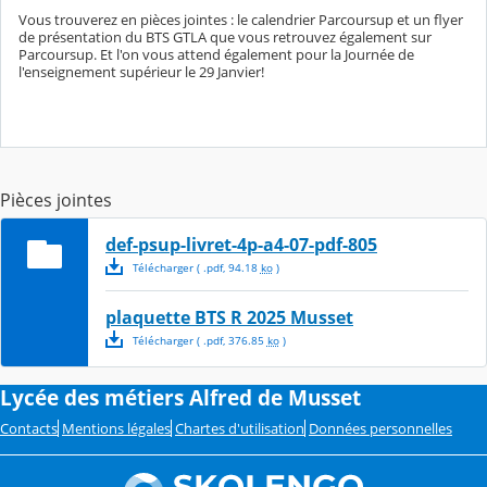
Vous trouverez en pièces jointes : le calendrier Parcoursup et un flyer
de présentation du BTS GTLA que vous retrouvez également sur
Parcoursup. Et l'on vous attend également pour la Journée de
l'enseignement supérieur le 29 Janvier!
Pièces jointes
def-psup-livret-4p-a4-07-pdf-805
Télécharger
( .
pdf
,
94.18
ko
)
plaquette BTS R 2025 Musset
Télécharger
( .
pdf
,
376.85
ko
)
Lycée des métiers Alfred de Musset
Contacts
Mentions légales
Chartes d'utilisation
Données personnelles