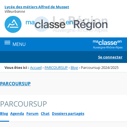
Panneau de gestion des cookies
Lycée des métiers Alfred de Musset
Menu de la rubrique
Contenu
Villeurbanne
MENU
Se connecter
Vous êtes ici :
Accueil
›
PARCOURSUP
›
Blog
›
Parcoursup 2024/2025
PARCOURSUP
PARCOURSUP
Blog
Agenda
Forum
Chat
Dossiers partagés