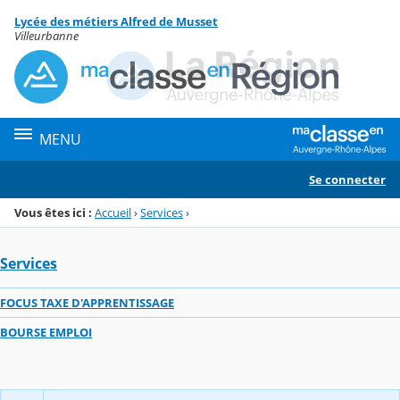
Panneau de gestion des cookies
Lycée des métiers Alfred de Musset
Menu de la rubrique
Contenu
Villeurbanne
MENU
Se connecter
Vous êtes ici :
Accueil
›
Services
›
Services
FOCUS TAXE D'APPRENTISSAGE
BOURSE EMPLOI