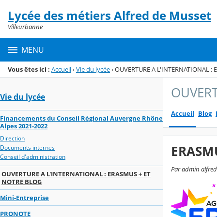
Panneau de gestion des cookies
Lycée des métiers Alfred de Musset
Menu de la rubrique
Contenu
Villeurbanne
MENU
Vous êtes ici :
Accueil
›
Vie du lycée
›
OUVERTURE A L'INTERNATIONAL : 
OUVERT
Vie du lycée
Accueil
Blog
Financements du Conseil Régional Auvergne Rhône
Alpes 2021-2022
Direction
ERASM
Documents internes
Conseil d'administration
Par admin alfred-
OUVERTURE A L'INTERNATIONAL : ERASMUS + ET
NOTRE BLOG
Mini-Entreprise
PRONOTE