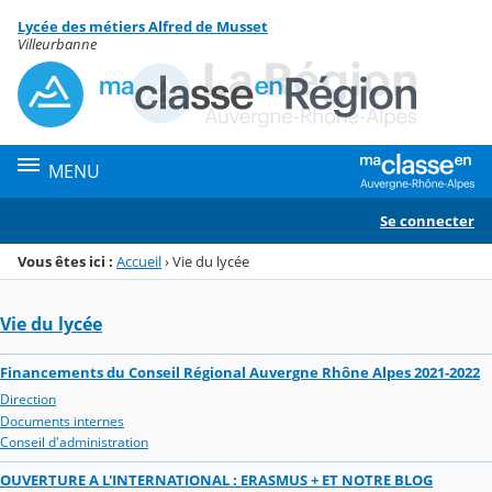
Panneau de gestion des cookies
Lycée des métiers Alfred de Musset
Menu de la rubrique
Contenu
Villeurbanne
MENU
Se connecter
Vous êtes ici :
Accueil
›
Vie du lycée
Vie du lycée
Financements du Conseil Régional Auvergne Rhône Alpes 2021-2022
Direction
Documents internes
Conseil d'administration
OUVERTURE A L'INTERNATIONAL : ERASMUS + ET NOTRE BLOG