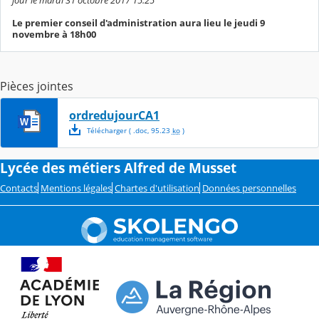
Le premier conseil d'administration aura lieu le jeudi 9
novembre à 18h00
Pièces jointes
ordredujourCA1
Télécharger
( .
doc
,
95.23
ko
)
Lycée des métiers Alfred de Musset
Contacts
Mentions légales
Chartes d'utilisation
Données personnelles