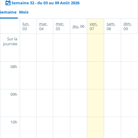
Semaine 32 - du 03 au 09 Août 2026
Semaine
Mois
lun.
mar.
mer.
ven.
sam.
dim.
jeu.
06
03
04
05
07
08
09
Sur la
journée
08h
09h
10h