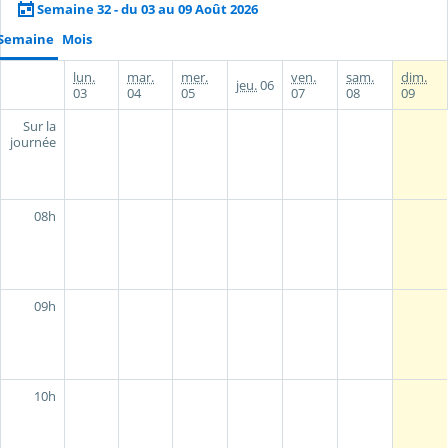
Semaine 32 - du 03 au 09 Août 2026
Semaine
Mois
lun.
mar.
mer.
ven.
sam.
dim.
jeu.
06
03
04
05
07
08
09
Sur la
journée
08h
09h
10h