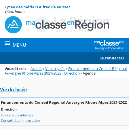
Panneau de gestion des cookies
Lycée des métiers Alfred de Musset
Menu de la rubrique
Contenu
Villeurbanne
MENU
Se connecter
Vous êtes ici :
Accueil
›
Vie du lycée
›
Financements du Conseil Régional
Auvergne Rhône Alpes 2021-2022
›
Direction
›
Agenda
Vie du lycée
Financements du Conseil Régional Auvergne Rhône Alpes 2021-2022
Direction
Documents internes
Conseil d'administration