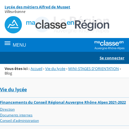
Panneau de gestion des cookies
Lycée des métiers Alfred de Musset
Menu de la rubrique
Contenu
Villeurbanne
MENU
Se connecter
Vous êtes ici :
Accueil
›
Vie du lycée
›
MINI-STAGES D'ORIENTATION
›
Blog
Vie du lycée
Financements du Conseil Régional Auvergne Rhône Alpes 2021-2022
Direction
Documents internes
Conseil d'administration