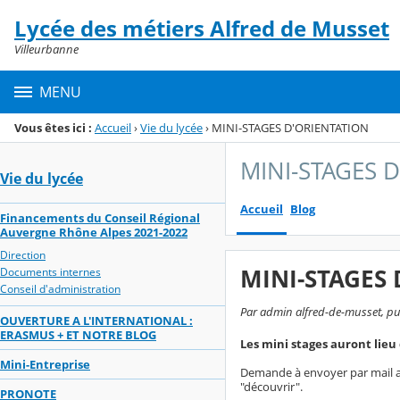
Panneau de gestion des cookies
Lycée des métiers Alfred de Musset
Menu de la rubrique
Contenu
Villeurbanne
MENU
Vous êtes ici :
Accueil
›
Vie du lycée
›
MINI-STAGES D'ORIENTATION
MINI-STAGES 
Vie du lycée
Accueil
Blog
Financements du Conseil Régional
Auvergne Rhône Alpes 2021-2022
Direction
MINI-STAGES
Documents internes
Conseil d'administration
Par admin alfred-de-musset, publ
OUVERTURE A L'INTERNATIONAL :
ERASMUS + ET NOTRE BLOG
Les mini stages auront lieu 
Mini-Entreprise
Demande à envoyer par mail au 
"découvrir".
PRONOTE